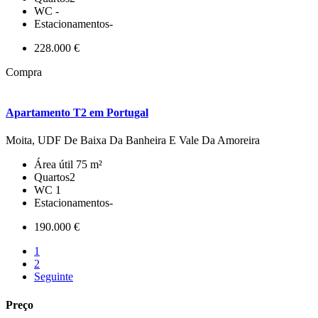
WC
-
Estacionamentos
-
228.000 €
Compra
Apartamento T2 em Portugal
Moita, UDF De Baixa Da Banheira E Vale Da Amoreira
Área útil
75 m²
Quartos
2
WC
1
Estacionamentos
-
190.000 €
1
2
Seguinte
Preço