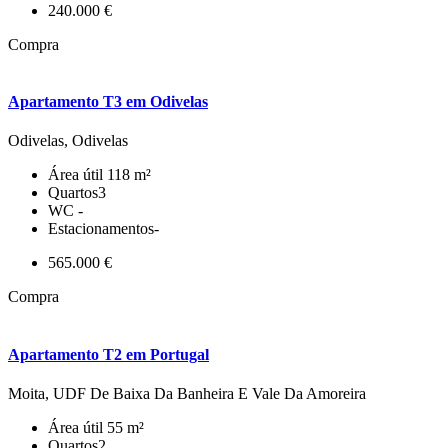
240.000 €
Compra
Apartamento T3 em Odivelas
Odivelas, Odivelas
Área útil
118 m²
Quartos
3
WC
-
Estacionamentos
-
565.000 €
Compra
Apartamento T2 em Portugal
Moita, UDF De Baixa Da Banheira E Vale Da Amoreira
Área útil
55 m²
Quartos
2