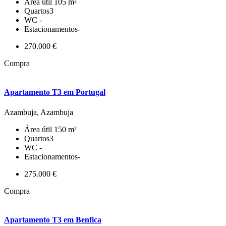
Área útil
105 m²
Quartos
3
WC
-
Estacionamentos
-
270.000 €
Compra
Apartamento T3 em Portugal
Azambuja, Azambuja
Área útil
150 m²
Quartos
3
WC
-
Estacionamentos
-
275.000 €
Compra
Apartamento T3 em Benfica