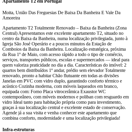
Apartamento T2 em Portugal
Moita, União Das Freguesias De Baixa Da Banheira E Vale Da
Amoreira
Apartamento T2 Totalmente Renovado – Baixa da Banheira (Zona
Central) Apresentamos este excelente apartamento T2, situado no
centro da Baixa da Banheira, numa localização privilegiada, junto à
Igreja São José Operário e a poucos minutos da Estação de
Comboios da Baixa da Banheira. Localização estratégica, próxima
da Rua 1º de Maio, com acesso rápido a todo o tipo de comércio,
serviços, transportes públicos, escolas e supermercados — ideal para
quem valoriza praticidade no dia a dia. Características do imóvel: 2
quartos bem distribuídos 1º andar, prédio sem elevador Totalmente
renovado, pronto a habitar Chão flutuante em todas as divisões
Janelas em PVC com vidro duplo, garantindo conforto térmico e
acústico Cozinha moderna, com móveis laqueados em branco,
equipada com: Forno Placa vitrocerâmica Exaustor WC
contemporâneo, com móveis modernos e poliban com resguardo em
vidro Ideal tanto para habitação própria como para investimento,
graças à sua localização central e excelente estado de conservação.
Agende já a sua visita e venha conhecer este apartamento que
combina conforto, modernidade e uma localização privilegiada!
Infra-estruturas