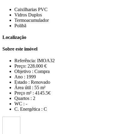
Caixilharias PVC
Vidros Duplos
Termoacumulador
Polibã
Localização
Sobre este imóvel
Referência:
IMOA32
Preço:
228.000 €
Objetivo :
Compra
Ano :
1999
Estado :
Renovado
Área útil :
55 m²
Preço m² :
4145.5€
Quartos :
2
WC :
-
C. Energética :
C