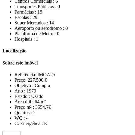
Centros Comerciais :
6
Transportes Públicos :
0
Farmácias :
15
Escolas :
29
Super Mercados :
14
Aeroporto ou aerodromo :
0
Plataforma de Metro :
0
Hospitais :
1
Localização
Sobre este imóvel
Referência:
IMOA25
Preço:
227.500 €
Objetivo :
Compra
Ano :
1979
Estado :
Usado
Área útil :
64 m²
Preço m² :
3554.7€
Quartos :
2
WC :
-
C. Energética :
E