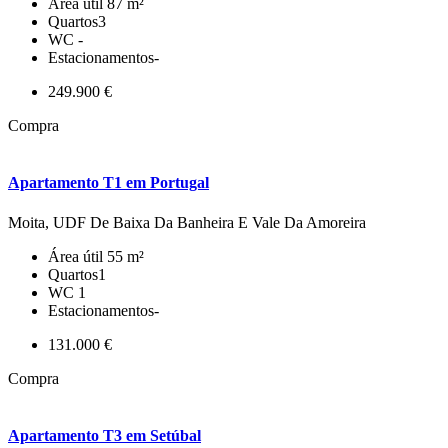
Área útil
87 m²
Quartos
3
WC
-
Estacionamentos
-
249.900 €
Compra
Apartamento T1 em Portugal
Moita, UDF De Baixa Da Banheira E Vale Da Amoreira
Área útil
55 m²
Quartos
1
WC
1
Estacionamentos
-
131.000 €
Compra
Apartamento T3 em Setúbal