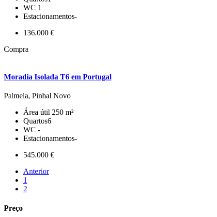
WC
1
Estacionamentos
-
136.000 €
Compra
Moradia Isolada T6 em Portugal
Palmela, Pinhal Novo
Área útil
250 m²
Quartos
6
WC
-
Estacionamentos
-
545.000 €
Anterior
1
2
Preço