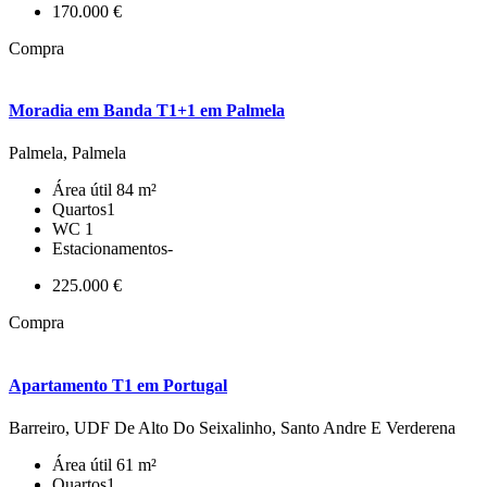
170.000 €
Compra
Moradia em Banda T1+1 em Palmela
Palmela, Palmela
Área útil
84 m²
Quartos
1
WC
1
Estacionamentos
-
225.000 €
Compra
Apartamento T1 em Portugal
Barreiro, UDF De Alto Do Seixalinho, Santo Andre E Verderena
Área útil
61 m²
Quartos
1