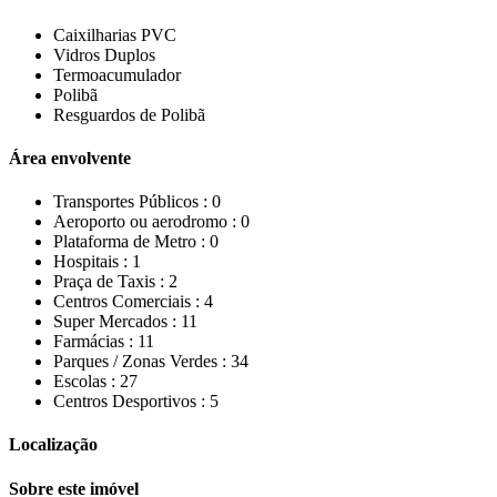
Caixilharias PVC
Vidros Duplos
Termoacumulador
Polibã
Resguardos de Polibã
Área envolvente
Transportes Públicos :
0
Aeroporto ou aerodromo :
0
Plataforma de Metro :
0
Hospitais :
1
Praça de Taxis :
2
Centros Comerciais :
4
Super Mercados :
11
Farmácias :
11
Parques / Zonas Verdes :
34
Escolas :
27
Centros Desportivos :
5
Localização
Sobre este imóvel